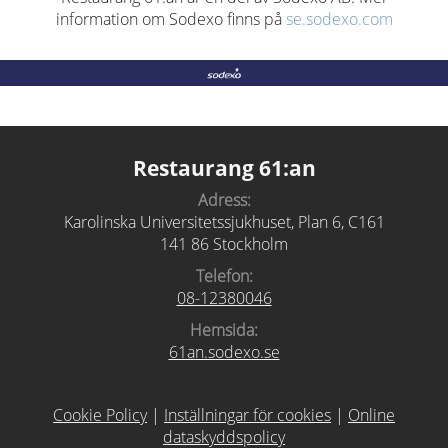
information om Sodexo finns på
se.sodexo.com
Restaurang 61:an
Adress:
Karolinska Universitetssjukhuset, Plan 6, C161
141 86 Stockholm
Telefon:
08-12380046
Hemsida:
61an.sodexo.se
Cookie Policy
|
Inställningar för cookies
|
Online
dataskyddspolicy